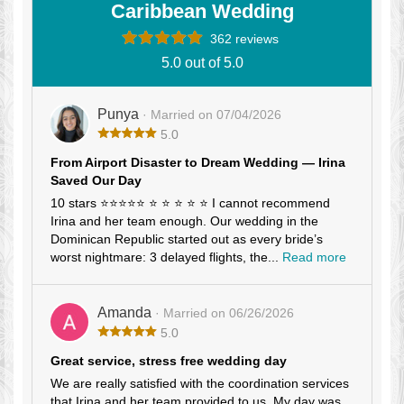
Caribbean Wedding
362 reviews
5.0 out of 5.0
Punya
· Married on 07/04/2026
5.0
From Airport Disaster to Dream Wedding — Irina
Saved Our Day
10 stars ⭐⭐⭐⭐⭐ ⭐ ⭐ ⭐ ⭐ ⭐ I cannot recommend
Irina and her team enough. Our wedding in the
Dominican Republic started out as every bride’s
worst nightmare: 3 delayed flights, the...
Read more
Amanda
· Married on 06/26/2026
5.0
Great service, stress free wedding day
We are really satisfied with the coordination services
that Irina and her team provided to us. My day was