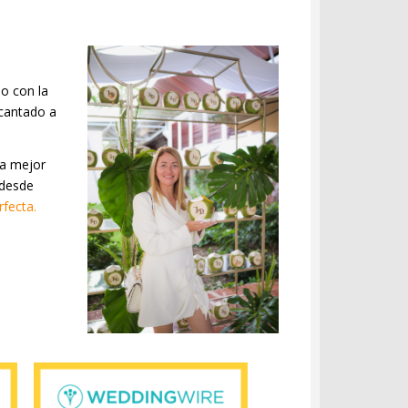
o con la
ncantado a
la mejor
 desde
fecta.