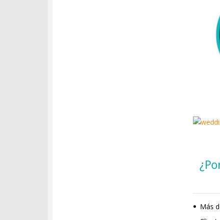
¿Po
Más de