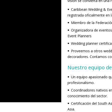
visión se convierta en una 
Caribbean Wedding & Ev
registrada oficialmente en
Miembro de la Federació
Organizadora de eventos 
Event Planners
Wedding planner certific
Proveemos a otros weddin
decoradores. Contamos con 
Nuestro equipo de
Un equipo apasionado que
profesionalismo.
Coordinadores nativos en
conocimiento del sector.
Certificación del South A
Asia.