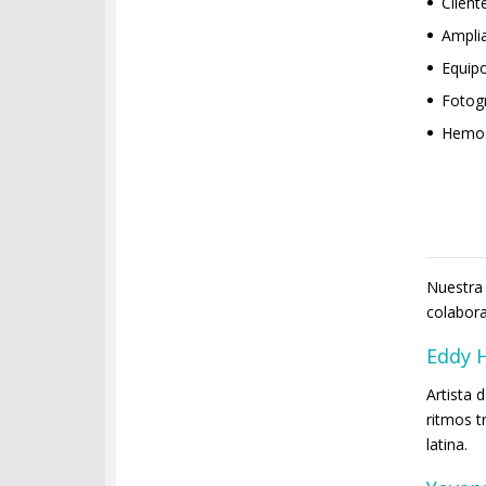
Client
Amplia
Equipo
Fotogr
Hemos
Nuestra 
colabora
Eddy 
Artista 
ritmos t
latina.