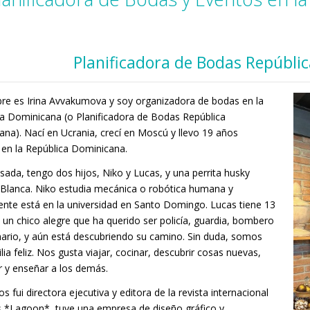
Planificadora de Bodas Repúbli
re es Irina Avvakumova y soy organizadora de bodas en la
a Dominicana (o Planificadora de Bodas República
na). Nací en Ucrania, crecí en Moscú y llevo 19 años
 en la República Dominicana.
sada, tengo dos hijos, Niko y Lucas, y una perrita husky
 Blanca. Niko estudia mecánica o robótica humana y
nte está en la universidad en Santo Domingo. Lucas tiene 13
 un chico alegre que ha querido ser policía, guardia, bombero
nario, y aún está descubriendo su camino. Sin duda, somos
lia feliz. Nos gusta viajar, cocinar, descubrir cosas nuevas,
 y enseñar a los demás.
s fui directora ejecutiva y editora de la revista internacional
s *Lagoon*, tuve una empresa de diseño gráfico y