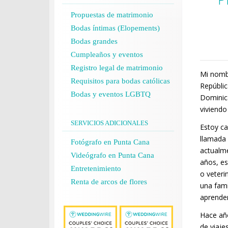
Propuestas de matrimonio
Bodas íntimas (Elopements)
Bodas grandes
Cumpleaños y eventos
Registro legal de matrimonio
Mi nomb
Requisitos para bodas católicas
Repúblic
Bodas y eventos LGBTQ
Dominica
viviendo
SERVICIOS ADICIONALES
Estoy ca
llamada
Fotógrafo en Punta Cana
actualme
Videógrafo en Punta Cana
años, es
Entretenimiento
o veteri
Renta de arcos de flores
una fami
aprender
Hace año
de viaje