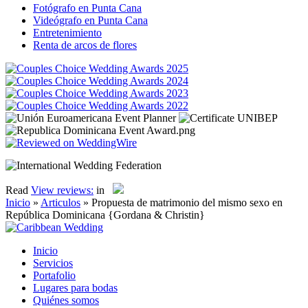
Fotógrafo en Punta Cana
Videógrafo en Punta Cana
Entretenimiento
Renta de arcos de flores
Read
View reviews:
in
Inicio
»
Articulos
»
Propuesta de matrimonio del mismo sexo en
República Dominicana {Gordana & Christin}
Inicio
Servicios
Portafolio
Lugares para bodas
Quiénes somos