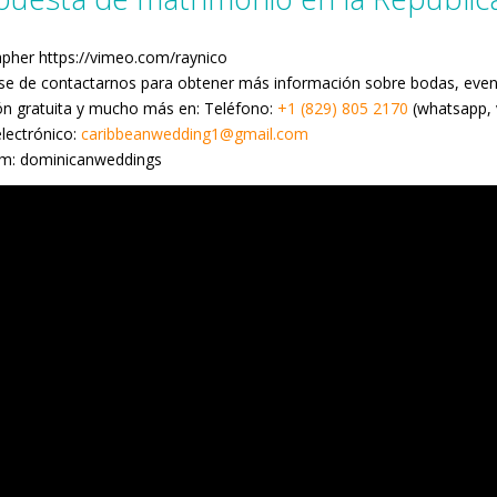
pher https://vimeo.com/raynico
e de contactarnos para obtener más información sobre bodas, event
ón gratuita y mucho más en: Teléfono:
+1 (829) 805 2170
(whatsapp, 
lectrónico:
caribbeanwedding1@gmail.com
am: dominicanweddings