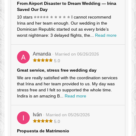
From Airport Disaster to Dream Wedding — Irina
Saved Our Day
10 stars ⭐⭐⭐⭐⭐ ⭐ ⭐ ⭐ ⭐ ⭐ I cannot recommend
Irina and her team enough. Our wedding in the
Dominican Republic started out as every bride’s
worst nightmare: 3 delayed flights, the...
Read more
Amanda
· Married on 06/26/2026
5.0
Great service, stress free wedding day
We are really satisfied with the coordination services
that Irina and her team provided to us. My day was
stress free and I felt so supported the whole time.
Indira is an amazing B...
Read more
Iván
· Married on 05/26/2026
5.0
Propuesta de Matrimonio