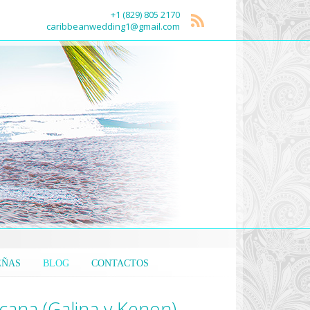
+1 (829) 805 2170
caribbeanwedding1@gmail.com
EÑAS
BLOG
CONTACTOS
ana (Galina y Kenon)