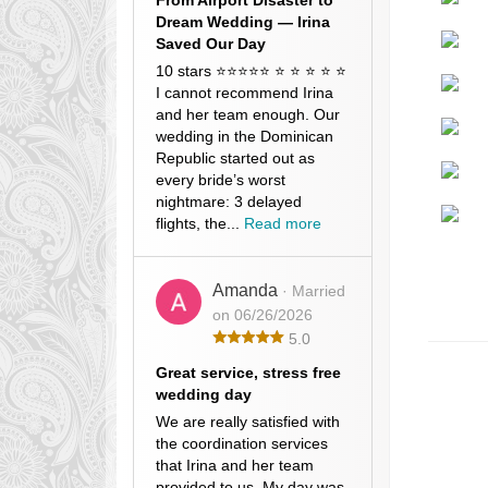
From Airport Disaster to
Dream Wedding — Irina
Saved Our Day
10 stars ⭐⭐⭐⭐⭐ ⭐ ⭐ ⭐ ⭐ ⭐
I cannot recommend Irina
and her team enough. Our
wedding in the Dominican
Republic started out as
every bride’s worst
nightmare: 3 delayed
flights, the...
Read more
Amanda
· Married
on 06/26/2026
5.0
Great service, stress free
wedding day
We are really satisfied with
the coordination services
that Irina and her team
provided to us. My day was