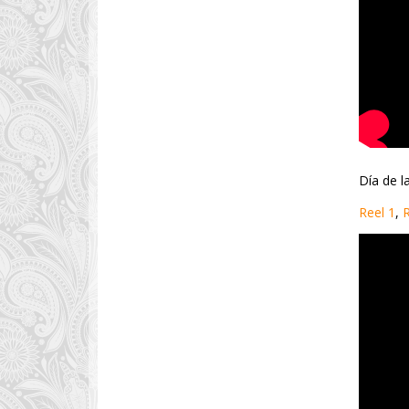
Día de l
Reel 1
,
R