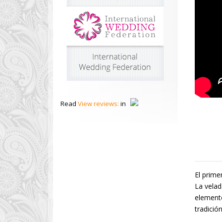
Read
View reviews:
in
El prime
La velad
elemento
tradició