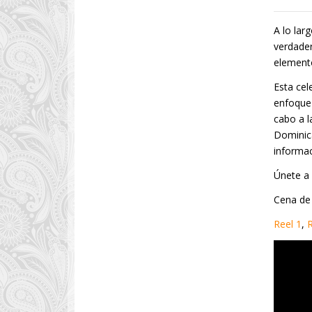
A lo lar
verdader
elemento
Esta cel
enfoque 
cabo a l
Dominic
informac
Únete a
Cena de 
Reel 1
,
R