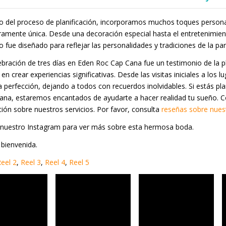
go del proceso de planificación, incorporamos muchos toques persona
amente única. Desde una decoración especial hasta el entretenimient
 fue diseñado para reflejar las personalidades y tradiciones de la par
ebración de tres días en Eden Roc Cap Cana fue un testimonio de la pla
en crear experiencias significativas. Desde las visitas iniciales a los lu
a perfección, dejando a todos con recuerdos inolvidables. Si estás p
ana, estaremos encantados de ayudarte a hacer realidad tu sueño.
ión sobre nuestros servicios. Por favor, consulta
reseñas sobre nuest
 nuestro Instagram para ver más sobre esta hermosa boda.
bienvenida.
eel 2
,
Reel 3
,
Reel 4
,
Reel 5