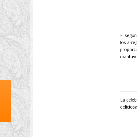
El segun
los arre
proporci
mantuvo 
La celeb
delicios