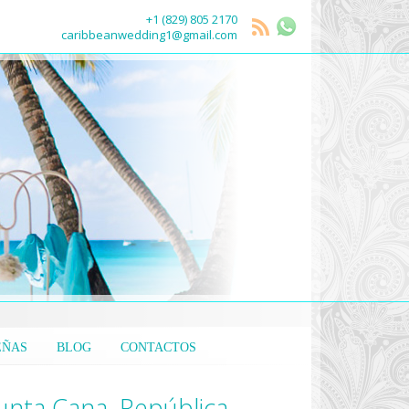
+1 (829) 805 2170
caribbeanwedding1@gmail.com
EÑAS
BLOG
CONTACTOS
unta Cana, República