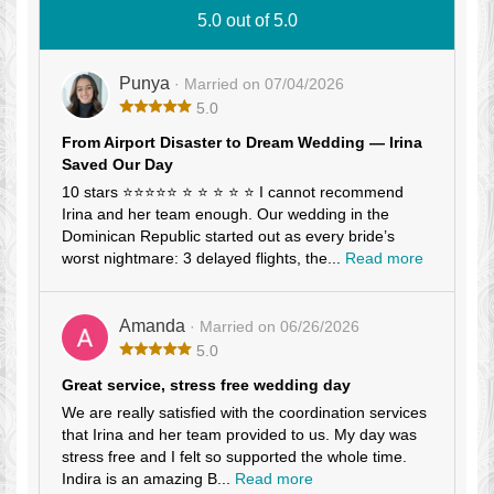
5.0 out of 5.0
Punya
· Married on 07/04/2026
5.0
From Airport Disaster to Dream Wedding — Irina
Saved Our Day
10 stars ⭐⭐⭐⭐⭐ ⭐ ⭐ ⭐ ⭐ ⭐ I cannot recommend
Irina and her team enough. Our wedding in the
Dominican Republic started out as every bride’s
worst nightmare: 3 delayed flights, the...
Read more
Amanda
· Married on 06/26/2026
5.0
Great service, stress free wedding day
We are really satisfied with the coordination services
that Irina and her team provided to us. My day was
stress free and I felt so supported the whole time.
Indira is an amazing B...
Read more